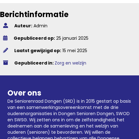
Berichtinformatie
Auteur:
Admin
Gepubliceerd op:
25 januari 2025
Laatst gewijzigd op:
15 mei 2025
Gepubliceerd in:
Zorg en welzijn
Over ons
De Seniorenraad Dongen (SRD) is in 2015 gestart op basis
van een samenwerkingsovereenkomst met de drie
ouderenorganisaties in Dongen
Senioren Dongen
,
SWOD
en SWSG. Wij zetten ons in om de zelfstandigheid, het
deelnemen aan de samenleving en het welzijn van
ouderen (senioren) te bevorderen. Wij willen de
collectieve belangen behartigen van alle Dongense