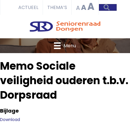
A
A
ZOEKEN
A
ACTUEEL
THEMA’S
Menu
Memo Sociale
veiligheid ouderen t.b.v.
Dorpsraad
Bijlage
Download