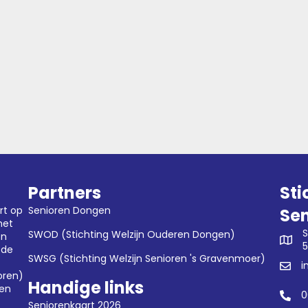
Partners
Sti
rt op
Senioren Dongen
Se
met
S
SWOD (Stichting Welzijn Ouderen Dongen)
en
5
 de
SWSG (Stichting Welzijn Senioren 's Gravenmoer)
i
oren)
Handige links
gen
0
Seniorenkaart 2026