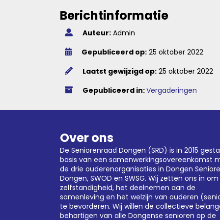
Berichtinformatie
Auteur:
Admin
Gepubliceerd op:
25 oktober 2022
Laatst gewijzigd op:
25 oktober 2022
Gepubliceerd in:
Vergaderingen
Over ons
De Seniorenraad Dongen (SRD) is in 2015 gesta
basis van een samenwerkingsovereenkomst 
de drie ouderenorganisaties in Dongen
Senior
Dongen
,
SWOD
en SWSG. Wij zetten ons in om
zelfstandigheid, het deelnemen aan de
samenleving en het welzijn van ouderen (seni
te bevorderen. Wij willen de collectieve belan
behartigen van alle Dongense senioren op de