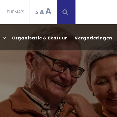
A
A
ZOEKEN
A
THEMA’S
n
Organisatie & Bestuur
Vergaderingen