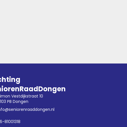
chting
niorenRaadDongen
imon Vestdijkstraat 10
103 PB Dongen
nfo@seniorenraaddongen.nl
6-81001318