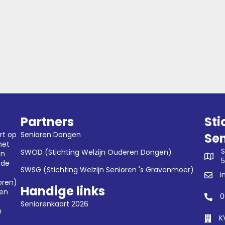
Partners
Sti
rt op
Senioren Dongen
Se
met
S
SWOD (Stichting Welzijn Ouderen Dongen)
en
5
 de
SWSG (Stichting Welzijn Senioren 's Gravenmoer)
i
oren)
Handige links
gen
0
Seniorenkaart 2026
n
K