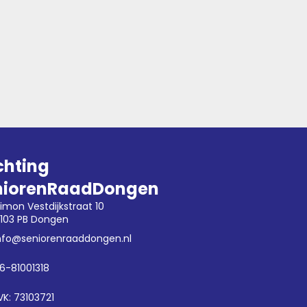
chting
niorenRaadDongen
imon Vestdijkstraat 10
103 PB Dongen
nfo@seniorenraaddongen.nl
6-81001318
VK: 73103721