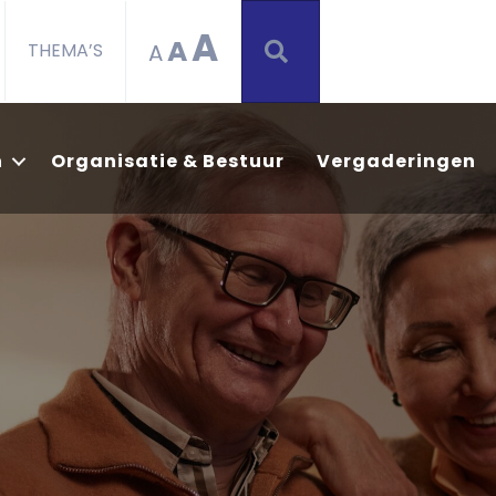
A
A
ZOEKEN
A
THEMA’S
n
Organisatie & Bestuur
Vergaderingen