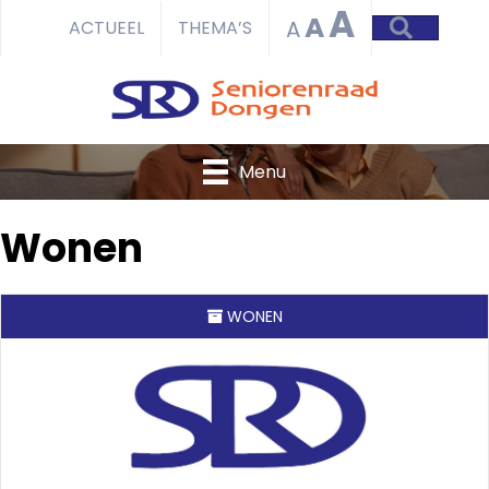
A
A
ZOEKEN
A
ACTUEEL
THEMA’S
Menu
Wonen
WONEN