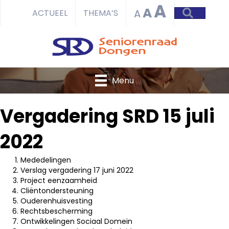
A
A
ZOEKEN
A
ACTUEEL
THEMA’S
Menu
Vergadering SRD 15 juli
2022
Mededelingen
Verslag vergadering 17 juni 2022
Project eenzaamheid
Cliëntondersteuning
Ouderenhuisvesting
Rechtsbescherming
Ontwikkelingen Sociaal Domein