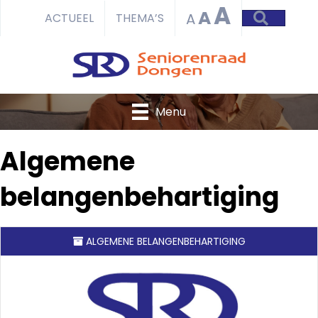
A
A
ZOEKEN
A
ACTUEEL
THEMA’S
Menu
Algemene
belangenbehartiging
ALGEMENE BELANGENBEHARTIGING