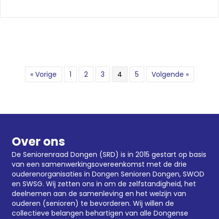
« Vorige
1
2
3
4
5
Volgende »
Over ons
De Seniorenraad Dongen (SRD) is in 2015 gestart op basis
van een samenwerkingsovereenkomst met de drie
ouderenorganisaties in Dongen
Senioren Dongen
,
SWOD
en SWSG. Wij zetten ons in om de zelfstandigheid, het
deelnemen aan de samenleving en het welzijn van
ouderen (senioren) te bevorderen. Wij willen de
collectieve belangen behartigen van alle Dongense