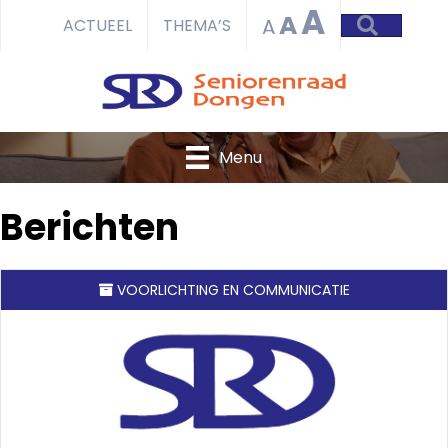
A
A
ZOEKEN
A
ACTUEEL
THEMA’S
Menu
Berichten
VOORLICHTING EN COMMUNICATIE